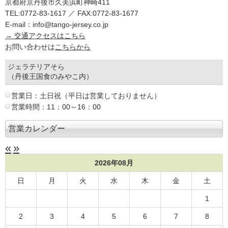
京都府京丹後市久美浜町神崎411
TEL:0772-83-1617 ／ FAX:0772-83-1677
E-mail：info@tango-jersey.co.jp
→ 交通アクセスはこちら
お問い合わせは
こちらから
ジェラテリアそら
（丹後王国食のみやこ内）
営業日：土日祝（平日は営業しておりません）
営業時間：11：00～16：00
営業カレンダー
«
»
2026年08月
日
月
火
水
木
金
土
1
2
3
4
5
6
7
8