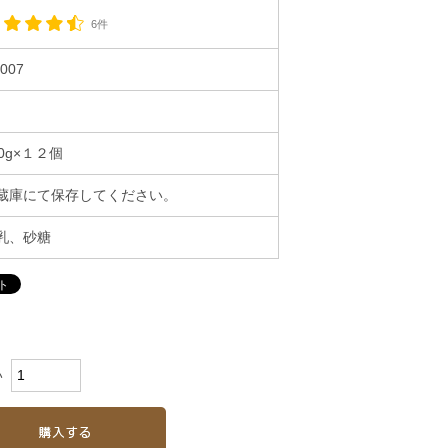
6件
t007
00g×１２個
蔵庫にて保存してください。
乳、砂糖
い