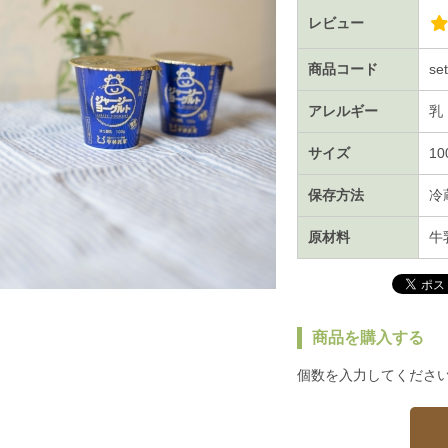
レビュー
商品コード
se
アレルギー
乳
サイズ
1
保存方法
冷
原材料
牛
商品を購入する
個数を入力してくださ