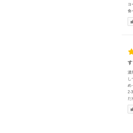
ヨ
食
す
濃
し
め
2
だ