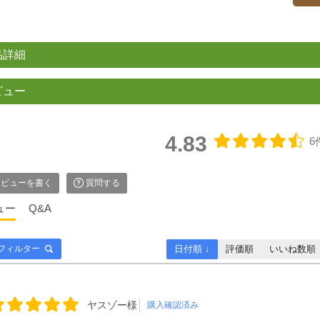
品詳細
ビュー
4.83
6
ビューを書く
質問する
ュー
Q&A
日付順 ↓
評価順
いいね数順
フィルター
ヤスゾー様
購入確認済み