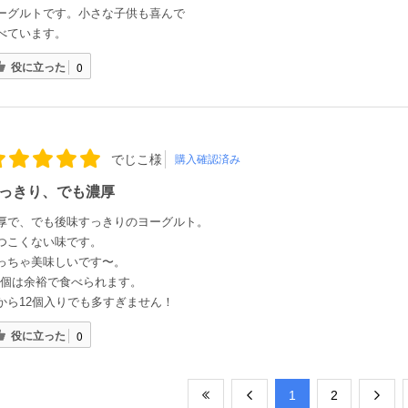
ーグルトです。小さな子供も喜んで
べています。
役に立った
0
でじこ様
購入確認済み
っきり、でも濃厚
厚で、でも後味すっきりのヨーグルト。
つこくない味です。
っちゃ美味しいです〜。
-3個は余裕で食べられます。
から12個入りでも多すぎません！
役に立った
0
​1
​2