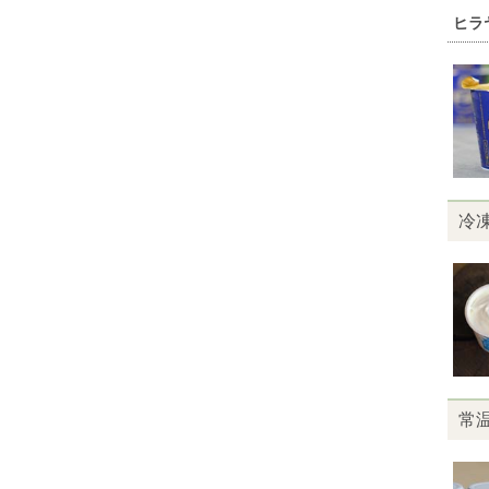
ヒラ
冷
常