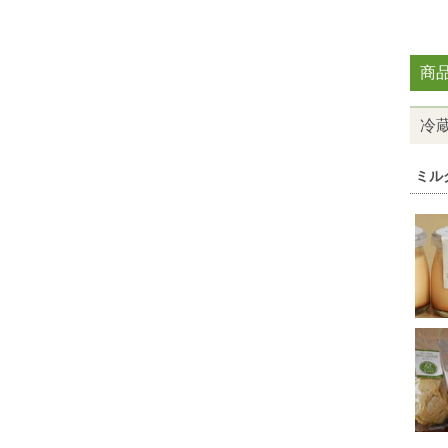
商
冷
ミル