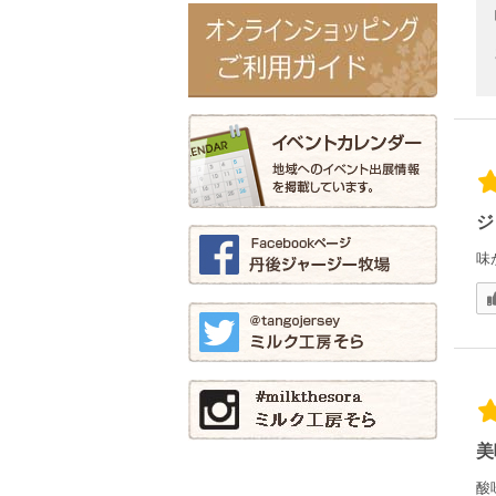
ジ
味
美
酸