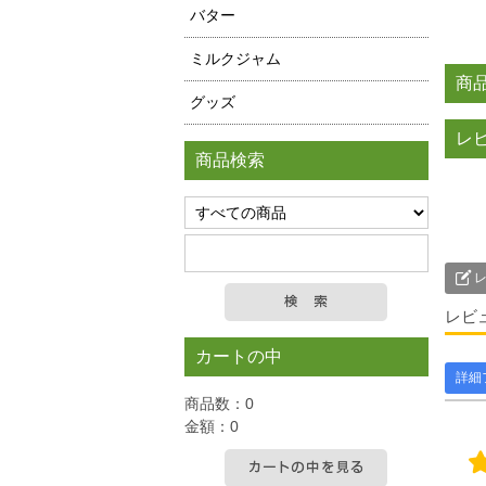
バター
ミルクジャム
商
グッズ
レ
商品検索
レ
レビ
カートの中
詳細
商品数：0
金額：0