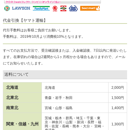
代金引換【ヤマト運輸】
代引手数料はお客様ご負担でお願いします。
手数料は、2019年10月より消費税10%となります。
すべてのお支払方法で、受注確認後または、入金確認後、7日以内に発送いたし
ます。在庫切れの場合は2週間から1ヶ月程かかる場合もありますので、メール
にてお知らせいたします。
送料について
北海道
北海道
2,000円
北東北
青森・岩手・秋田
1,500円
南東北
宮城・山形・福島
1,400円
茨城・栃木・群馬・埼玉・千葉・東
京・神奈川・山梨 ・新潟・長野・
福
関東・信越・九州
1,300円
岡・
佐賀・長崎・熊本・大分・ 宮崎・