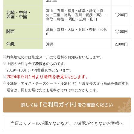
鹿児島
富山・石川・福井・岐阜・静岡・愛
北陸・中部・
知・三重・徳島・香川・愛媛・高知・
1,200円
四国・中国
鳥取・島根・ 岡山・広島・山口
滋賀・京都・大阪・兵庫・奈良・和歌
関西
1,100円
山
沖縄
沖縄
2,000円
離島地域の方は別途メールにて送料をお知らせいたします。
上記の送料は全て
税抜き
のものです。
2019年10月より消費税10%となります。
2024年９月1日より送料を改定いたします。
冷凍便（アイス・チーズケーキ・冷凍ピザ）と温度帯の違う商品を発送する
場合は、同じお届け先でも送料がそれぞれにかかります。
当店よりメールが届かないなど、ご確認ができないお客様へ