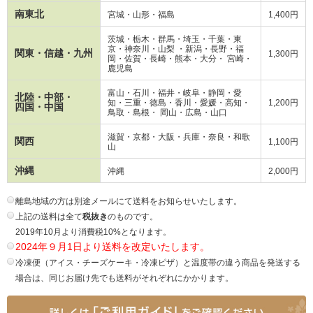
南東北
宮城・山形・福島
1,400円
茨城・栃木・群馬・埼玉・千葉・東
京・神奈川・山梨 ・新潟・長野・
福
関東・信越・九州
1,300円
岡・
佐賀・長崎・熊本・大分・ 宮崎・
鹿児島
富山・石川・福井・岐阜・静岡・愛
北陸・中部・
知・三重・徳島・香川・愛媛・高知・
1,200円
四国・中国
鳥取・島根・ 岡山・広島・山口
滋賀・京都・大阪・兵庫・奈良・和歌
関西
1,100円
山
沖縄
沖縄
2,000円
離島地域の方は別途メールにて送料をお知らせいたします。
上記の送料は全て
税抜き
のものです。
2019年10月より消費税10%となります。
2024年９月1日より送料を改定いたします。
冷凍便（アイス・チーズケーキ・冷凍ピザ）と温度帯の違う商品を発送する
場合は、同じお届け先でも送料がそれぞれにかかります。