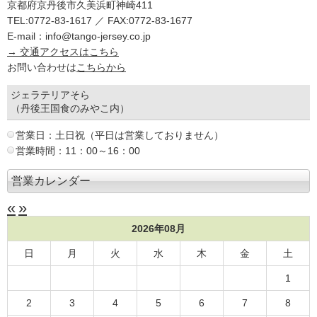
京都府京丹後市久美浜町神崎411
TEL:0772-83-1617 ／ FAX:0772-83-1677
E-mail：info@tango-jersey.co.jp
→ 交通アクセスはこちら
お問い合わせは
こちらから
ジェラテリアそら
（丹後王国食のみやこ内）
営業日：土日祝（平日は営業しておりません）
営業時間：11：00～16：00
営業カレンダー
«
»
2026年08月
日
月
火
水
木
金
土
1
2
3
4
5
6
7
8