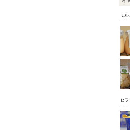
冷
ミル
ヒラ