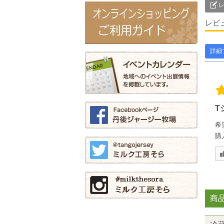
レ
レビ
詳細
T
希
購
商