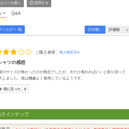
ビューを書く
質問する
ュー
Q&A
日付順 ↓
評価順
フィルター
ご購入者様
購入確認済み
シャツの感想
望のサイズが無かったのが残念でしたが、今だけ着れればいいと割り切って
入しました。孫は機嫌よく着用しているようです。
役に立った
0
品ラインナップ