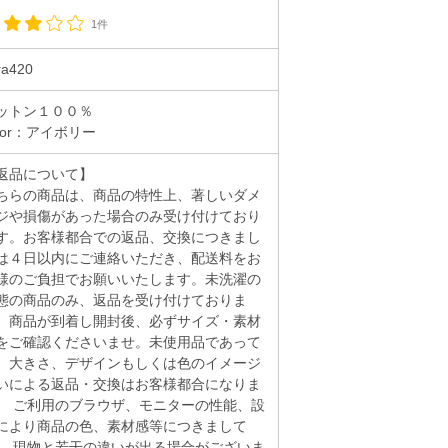
1件
ra420
ットン１００％
olor：アイボリー
返品について】
ちらの商品は、商品の特性上、著しいダメ
ジや損傷があった場合のみ受け付けており
す。お客様都合での返品、交換につきまし
は４日以内にご連絡いただき、配送料をお
様のご負担でお願いいたします。未洗濯の
態の商品のみ、返品を受け付けておりま
。商品が到着し開封後、必ずサイズ・素材
をご確認くださいませ。未使用品であって
、大きさ、デザインもしくは色のイメージ
いによる返品・交換はお客様都合になりま
。 ご利用のブラウザ、モニターの性能、設
により商品の色、素材感等につきまして
、 現物と若干の違いが出る場合がございま