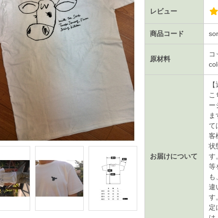
レビュー
商品コード
so
コ
原材料
c
【
こ
ー
ま
て
客
状
お届けについて
す
等
も
違
す
定
は