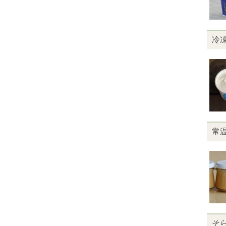
冷
常
そ